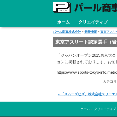
ホーム
クリエイティブ
コ
メインメニュー
ン
パール商事株式会社
>
新着情報
>
東京アスリ
テ
東京アスリート認定選手（岩
ン
ツ
「ジャパンオープン2019東京
へ
ョンに掲載されております。お忙
移
動
https://www.sports-tokyo-info.metro
カテゴリ
«
「スムーズビズ」株式会社スリーエ
投稿ナビゲーション
/
ホーム
クリエイティブ