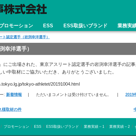
プロモーション
ESS
ESS取扱いブランド
業務実
ート認定選手（岩渕幸洋選手）
渕幸洋選手）
大会」にご出場された、東京アスリート認定選手の岩渕幸洋選手の記
しい中取材にご協力いただき、ありがとうございました。
.tokyo.lg.jp/tokyo-athletet/20191004.html
ー:
新着情報
|
ただいまコメントは受け付けていません。
|
201
ス様取材の件
/
/
/
/
/
/
プロモーション
ESS
ESS取扱いブランド
業務実績 – 1
業務実績 – 2