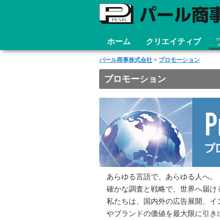
ホーム
クリエイティブ
コ
メインメニュー
ン
パール商事株式会社
>
プロモーション
テ
プロモーション
ン
ツ
へ
移
動
あらゆる言語で、あらゆる人へ。
確かな調査と戦略で、世界へ届け
私たちは、国内外の広告展開、イ
やブランドの価値を最大限に引き